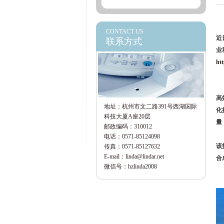
CONTACT US
近
联系方式
业
htt
高
地址：杭州市文二路391号西湖国际
化
科技大厦A座20层
量
邮政编码：310012
电话：0571-85124098
该
传真：0571-85127632
E-mail：linda@lindar.net
合
微信号：hzlinda2008