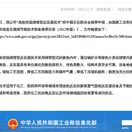
发布时间：2022-12-8 新闻来源： 浏览次数：
日，我公司“高效控温绕管型反应器技术”经中国石化联合会推荐申报，由国家工业和
和信息化领域节能技术装备推荐目录（2022年版）》。文件链接如下：
ps://www.miit.gov.cn/jgsj/jns/nyjy/art/2022/art_5a824948e31245aaaca3cc8be11c5f6f.htm
效控温绕管型反应器技术采用绕管型式的换热内件，通过锅炉水等移热介质在绕管内
换热，反应器具有单位催化剂换热面积大、传热系数大、结构本质安全可靠、设备检
，缩短工艺流程，降低工艺回路阻力和循环气量，降低了压缩机能耗；能更加充分回
技术适用于化工、医药和环保等领域有强放热反应的新装置气固相反应器设备及节能
成和等温变换，医药化工的加氢反应以及环保领域硫回收装置等成功投运。